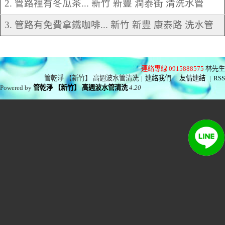
2. 管路裡有冬瓜茶... 新竹 新豐 潤泰街 清洗水管
3. 管路有免費拿鐵咖啡... 新竹 新豐 康泰路 洗水管
連絡專線 0915888575
林先生
管乾淨 【新竹】 高週波水管清洗
|
連絡我們
|
友情連結
|
RSS
Powered by
管乾淨 【新竹】 高週波水管清洗
4.20