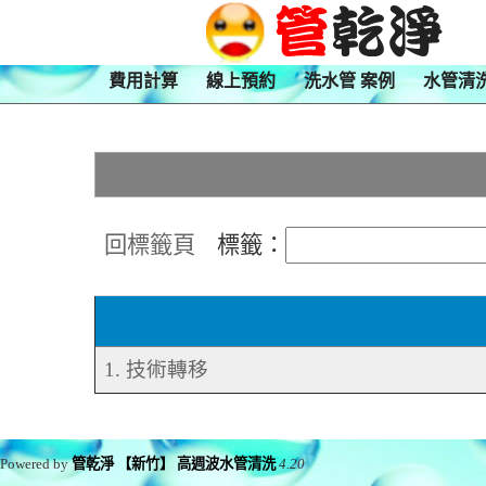
費用計算
線上預約
洗水管 案例
水管清
回標籤頁
標籤：
1. 技術轉移
Powered by
管乾淨 【新竹】 高週波水管清洗
4.20