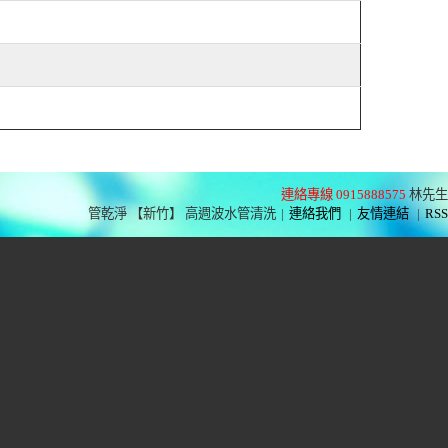
連絡專線 0915888575
林先生
管乾淨 【新竹】 高週波水管清洗
|
連絡我們
|
友情連結
|
RSS