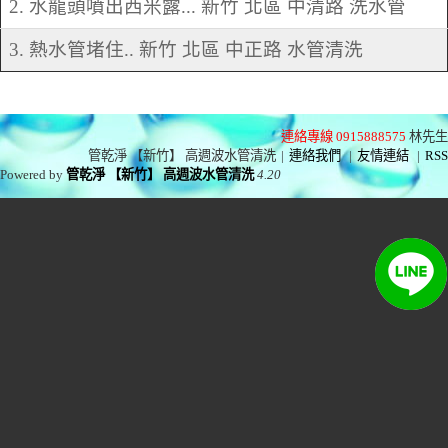
2. 水龍頭噴出西米露... 新竹 北區 中清路 洗水管
3. 熱水管堵住.. 新竹 北區 中正路 水管清洗
連絡專線 0915888575
林先生
管乾淨 【新竹】 高週波水管清洗
|
連絡我們
|
友情連結
|
RSS
Powered by
管乾淨 【新竹】 高週波水管清洗
4.20