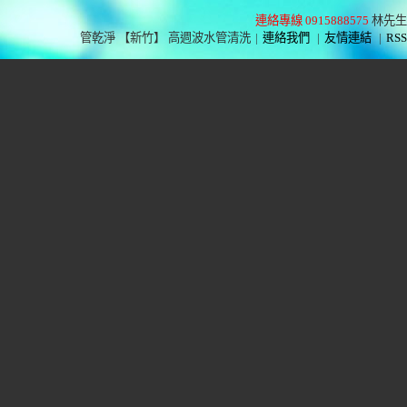
連絡專線 0915888575
林先生
管乾淨 【新竹】 高週波水管清洗
|
連絡我們
|
友情連結
|
RSS