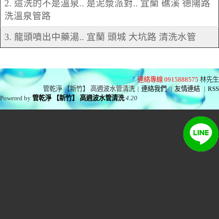
2. 這洗的不是溫泉.. 是泥漿派對.. 宜蘭 礁溪 德陽路
洗溫泉管路
3. 龍頭噴出中藥湯.. 宜蘭 頭城 大坑路 清洗水管
連絡專線 0915888575
林先生
管乾淨 【新竹】 高週波水管清洗
|
連絡我們
|
友情連結
|
RSS
Powered by
管乾淨 【新竹】 高週波水管清洗
4.20