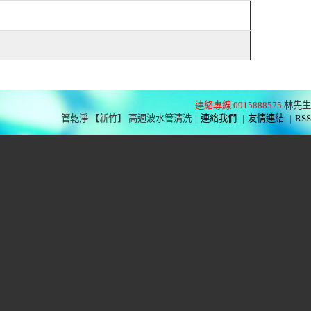
連絡專線 0915888575
林先生
管乾淨 【新竹】 高週波水管清洗
|
連絡我們
|
友情連結
|
RSS