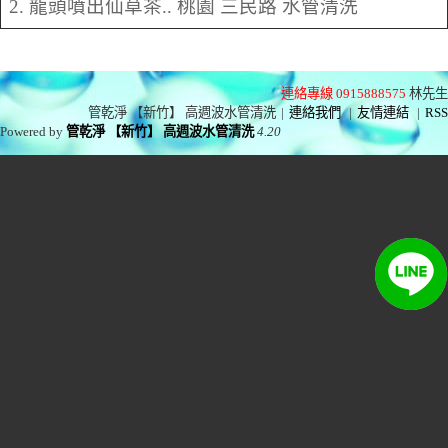
2. 龍頭噴出仙草茶.. 桃園 三民路 水管清洗
連絡專線 0915888575
林先生
管乾淨 【新竹】 高週波水管清洗
|
連絡我們
|
友情連結
|
RSS
Powered by
管乾淨 【新竹】 高週波水管清洗
4.20