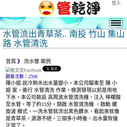
登入
水管流出青草茶.. 南投 竹山 集山
路 水管清洗
首頁
》
洗水管 案例
觀看次數：2508
陳小姐 說冷熱水出水量變小，本公司驅車至 陳 小
姐 家，進行 水管清洗 作業，檢測發現以前是用地
下水，本公司裝設 高周波水管清洗機，注入 檸檬酸
至水管，等了約15分，開啟 水管清洗機 ，啟動 螺
旋波 模式，一洗水管就流出黑色髒水，看起來就像
是青草茶，源源不絕，三個多小時後，出水量恢復
正常了。