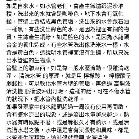
如是自來水，如水管老化，會產生鐵鏽跟泥沙堆
積，洗出來的水就會是咖啡色，地下水含有氧化
錳，管壁上會結成黑色管垢，洗出來的水會跟石油
一樣黑，有些洗出綠色的水，是因為裡面有銅的物
質，生鏽產生銅綠，如是藍色的水，是因為水龍頭
合金的養化造成，有些水管洗出像洗米水一樣，水
會是黃白色，這說明水管裡面沒有生鏽，所以只洗
出水管壁的生物膜。
管壁上的髒東西，如是靠一般水壓流動，很難清乾
淨。 清洗水管 的原理，就是用 檸檬酸 ， 檸檬酸呈
弱酸性，可以軟化水管內壁的管垢，再透過 高週波
清洗機 脈衝波沖出汙垢。這樣的話，可在不傷水管
的狀況下，把水管內壁洗乾淨。
如果發現家中的水龍頭超過一周沒有使用再開啟，
會有髒水流出的現象，或是流出水量越來越少，熱
水器有時候點不著，或是等很久才有熱水，或是清
洗過水塔之後，水中還是會有沉澱物和異味，都是
水管產生沉積物，這時候就需要 水管清洗