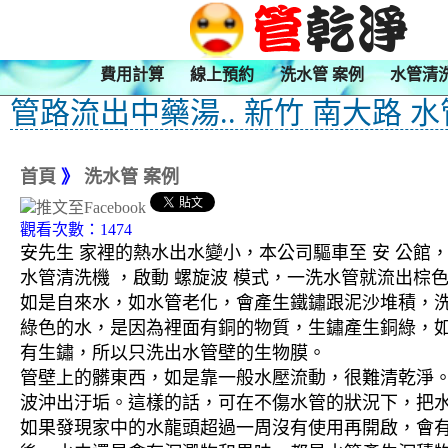
費用計算
線上預約
洗水管 案例
水管清
管路流出中藥湯.. 新竹 南大路 
首頁
》
洗水管 案例
觀看次數：1474
安先生 家裡的熱水出水變小，本公司驅車至 安 公館，
水管清洗機 ，啟動 螺旋波 模式，一洗水管就流出
如是自來水，如水管老化，會產生鐵鏽跟泥沙堆積，
綠色的水，是因為裡面有銅的物質，生鏽產生銅綠，
有生鏽，所以只洗出水管壁的生物膜。
管壁上的髒東西，如是靠一般水壓流動，很難清乾淨。 
波沖出汙垢。這樣的話，可在不傷水管的狀況下，把
如果發現家中的水龍頭超過一周沒有使用再開啟，會