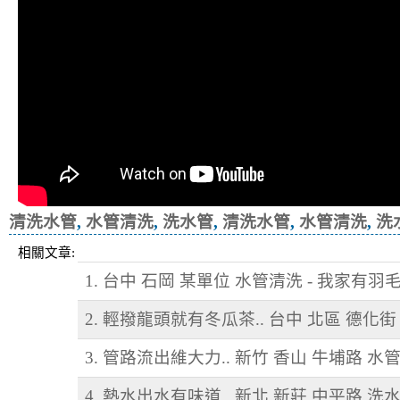
清洗水管
,
水管清洗
,
洗水管
,
清洗水管
,
水管清洗
,
洗
相關文章:
1. 台中 石岡 某單位 水管清洗 - 我家有羽
2. 輕撥龍頭就有冬瓜茶.. 台中 北區 德化
3. 管路流出維大力.. 新竹 香山 牛埔路 水
4. 熱水出水有味道.. 新北 新莊 中平路 洗