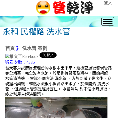
登入
永和 民權路 洗水管
首頁
》
洗水管 案例
觀看次數：4385
當天客戶說廚房流理台的水根本出不來，經檢查過後發現管路
完全堵塞，完全沒有水流，於是抱持著服務精神，開始架起
水管清洗機 ，嘗試不同方法 洗水管 ，沒想到試了幾次後，發
現露出契機，雖然水流很小但管路出水了，於是開始 清洗水
管 ，但過程水管還是經常塞住， 水管清洗 約兩個小時過後，
終於幫屋主解決問題。