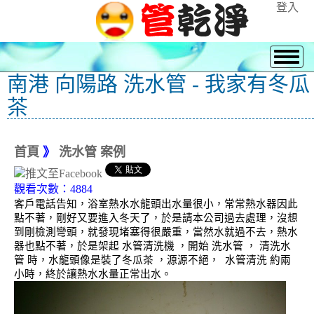
登入
南港 向陽路 洗水管 - 我家有冬瓜
茶
首頁
》
洗水管 案例
觀看次數：4884
客戶電話告知，浴室熱水水龍頭出水量很小，常常熱水器因此
點不著，剛好又要進入冬天了，於是請本公司過去處理，沒想
到剛檢測彎頭，就發現堵塞得很嚴重，當然水就過不去，熱水
器也點不著，於是架起 水管清洗機 ，開始 洗水管 ， 清洗水
管 時，水龍頭像是裝了冬瓜茶 ，源源不絕， 水管清洗 約兩
小時，終於讓熱水水量正常出水。