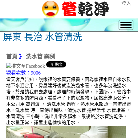
登入
屏東 長治 水管清洗
首頁
》
洗水管 案例
觀看次數：9006
當天客戶告知，說家裡的水管要保養，因為家裡水是自來水及
地下水混合用，房屋建好後就沒洗過水管，也多年沒洗過水
塔，於是請我們去處理，處理的時候發現，下圖所示，管路中
有非常多的髒東西，看看杯子下的沉澱物，居然高達兩公分，
本公司用 高週波 ， 清洗水管 過程，熱水管水龍頭一直流出髒
水，洗水管 時一直傳出異味，清洗水管 過程常常 水管堵塞 ，
水管清洗 三小時，洗出非常多髒水，最後終於水管洗乾淨，
出水量正常，讓屋主能愉快的用水。