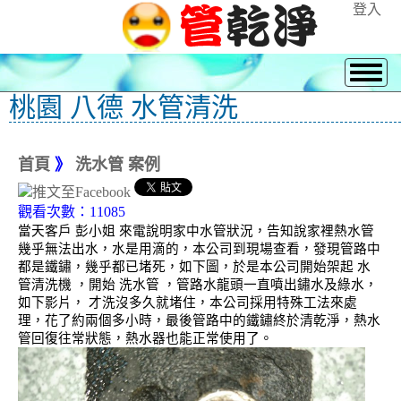
登入
桃園 八德 水管清洗
首頁
》
洗水管 案例
觀看次數：11085
當天客戶 彭小姐 來電說明家中水管狀況，告知說家裡熱水管
幾乎無法出水，水是用滴的，本公司到現場查看，發現管路中
都是鐵鏽，幾乎都已堵死，如下圖，於是本公司開始架起 水
管清洗機 ，開始 洗水管 ，管路水龍頭一直噴出鏽水及綠水，
如下影片， 才洗沒多久就堵住，本公司採用特殊工法來處
理，花了約兩個多小時，最後管路中的鐵鏽終於清乾淨，熱水
管回復往常狀態，熱水器也能正常使用了。