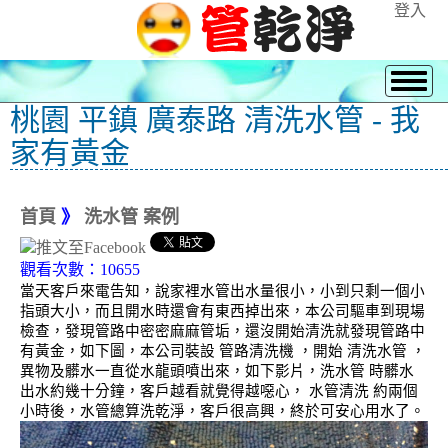
登入
桃園 平鎮 廣泰路 清洗水管 - 我
家有黃金
首頁
》
洗水管 案例
觀看次數：10655
當天客戶來電告知，說家裡水管出水量很小，小到只剩一個小
指頭大小，而且開水時還會有東西掉出來，本公司驅車到現場
檢查，發現管路中密密麻麻管垢，還沒開始清洗就發現管路中
有黃金，如下圖，本公司裝設 管路清洗機 ，開始 清洗水管 ，
異物及髒水一直從水龍頭噴出來，如下影片，洗水管 時髒水
出水約幾十分鐘，客戶越看就覺得越噁心， 水管清洗 約兩個
小時後，水管總算洗乾淨，客戶很高興，終於可安心用水了。