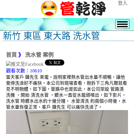
登入
新竹 東區 東大路 洗水管
首頁
》
洗水管 案例
觀看次數：10610
當天客戶 鍾先生 來電，說明家裡熱水管出水量不順暢，讓他
覺得洗澡好不痛快，本公司到現場查看，剛拆下三角凡爾就看
見不明物體，如下圖，管路中也是如此，本公司架設 管路清
洗機 ，開始 清洗水管 ，髒水一直從水龍頭噴出，如下影片，
洗水管 時髒水出水約十幾分鐘， 水管清洗 約兩個小時後，水
管水量恢復正常，客戶 鍾先生 可以痛快洗澡了。