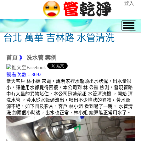
登入
台北 萬華 吉林路 水管清洗
首頁
》
洗水管 案例
觀看次數：3692
當天客戶 林小姐 來電，說明家裡水龍頭出水狀況，出水量很
小，讓他用水都覺得困擾，本公司到 林 公館 檢測，發現管路
中有大量的異物堵住，本公司迅速架起 水管清洗機 ，開始 清
洗水管 ，黃水從水龍頭流出，噴出不少塊狀的異物，黃水源
源不絕，如下圖及影片，客戶 林小姐 看到嚇了一跳， 水管清
洗 約兩個小時後，出水也正常，林小姐 總算能正常用水了。