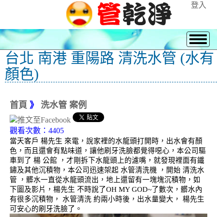
登入
台北 南港 重陽路 清洗水管 (水有
顏色)
首頁
》
洗水管 案例
觀看次數：4405
當天客戶 楊先生 來電，說家裡的水龍頭打開時，出水會有顏
色，而且還會有點味道，讓他刷牙洗臉都覺得噁心，本公司驅
車到了 楊 公館 ，才剛拆下水龍頭上的濾嘴，就發現裡面有鐵
鏽及其他沉積物，本公司迅速架起 水管清洗機 ，開始 清洗水
管 ，髒水一直從水龍頭流出，地上還留有一塊塊沉積物，如
下圖及影片，楊先生 不時說了OH MY GOD~了數次，髒水內
有很多沉積物， 水管清洗 約兩小時後，出水量變大， 楊先生
可安心的刷牙洗臉了。