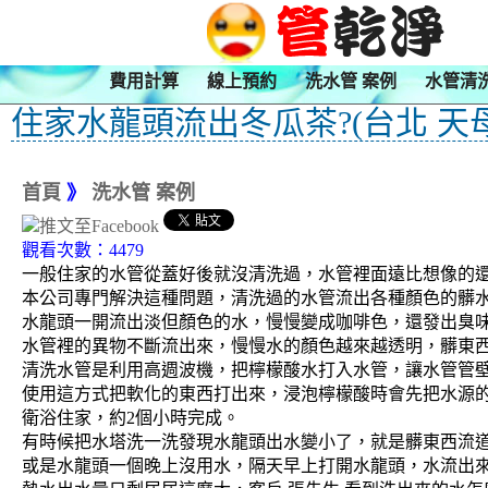
費用計算
線上預約
洗水管 案例
水管清
住家水龍頭流出冬瓜茶?(台北 天母
首頁
》
洗水管 案例
觀看次數：4479
一般住家的水管從蓋好後就沒清洗過，水管裡面遠比想像的
本公司專門解決這種問題，清洗過的水管流出各種顏色的髒
水龍頭一開流出淡但顏色的水，慢慢變成咖啡色，還發出臭味
水管裡的異物不斷流出來，慢慢水的顏色越來越透明，髒東
清洗水管是利用高週波機，把檸檬酸水打入水管，讓水管管
使用這方式把軟化的東西打出來，浸泡檸檬酸時會先把水源的
衛浴住家，約2個小時完成。
有時候把水塔洗一洗發現水龍頭出水變小了，就是髒東西流
或是水龍頭一個晚上沒用水，隔天早上打開水龍頭，水流出來的