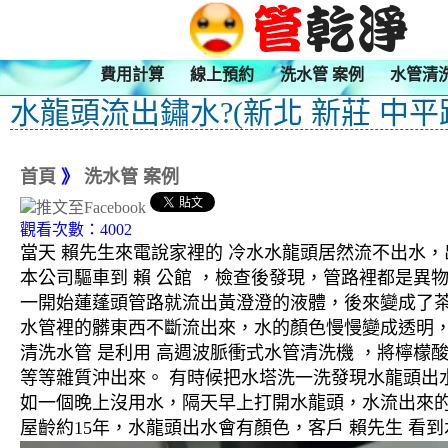
費用計算
線上預約
洗水管 案例
水管清
水龍頭流出鏽水?(新北 新莊 中平路
首頁
》
洗水管 案例
觀看次數：4002
當天 賴先生來電說家裡的 冷水水龍頭居然流不出水
本公司驅車到 賴 公館 ，檢查後發現，管路裡都是異
一開始蓮蓬頭管路就流出黃澄澄的液體，後來變成了
水管裡的髒東西不斷流出來，水的顏色慢慢變成透明
清洗水管 是利用 高週波脈衝式水管清洗機 ，將檸
等等雜質沖出來。 有時候把水塔洗一洗發現水龍頭出
如一個晚上沒用水，隔天早上打開水龍頭，水流出來的
屋齡約15年，水龍頭出水會有顏色，客戶 賴先生 看