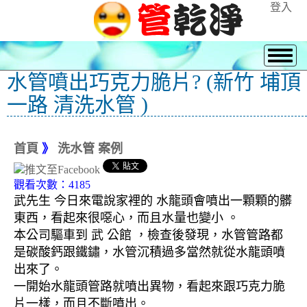
登入
水管噴出巧克力脆片? (新竹 埔頂
一路 清洗水管 )
首頁
》
洗水管 案例
觀看次數：4185
武先生 今日來電說家裡的 水龍頭會噴出一顆顆的髒
東西，看起來很噁心，而且水量也變小 。
本公司驅車到 武 公館 ，檢查後發現，水管管路都
是碳酸鈣跟鐵鏽，水管沉積過多當然就從水龍頭噴
出來了。
一開始水龍頭管路就噴出異物，看起來跟巧克力脆
片一樣，而且不斷噴出。