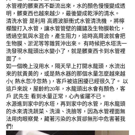
水管裡的髒東西不斷流出來，水的顏色慢慢變成透
明，髒東西也越來越少，最後變成乾淨的清水。
清洗水管 是利用 高週波脈衝式水管清洗機 ，將檸
檬酸打入水管，讓水管管壁的鐵鏽及生物膜軟化，
透過空氣與水混合，產生阻力，這時高周波就會把
生物膜、淤泥等等雜質沖出來。 有時候把水塔洗一
洗發現水龍頭出水變小了，就是髒東西卡到水管裡
面了。
如一個晚上沒用水，隔天早上打開水龍頭，水流出
來的就黃黃的，或是熱水器的那個水量怎麼越來越
小( 熱水忽冷忽熱 )，客戶被這困擾已經很久了。 以
這戶來說，屋齡約20年，水龍頭出水會有顏色，客
戶 武先生 看到水量正常，心內雀躍不已。
水源進到家中的水塔，再到家中的水管，用水龍頭
的水來清洗蔬菜、洗澡、洗臉等，因為水管裡面無
法用肉眼察覺，藏著污染的水質卻無形中危害著我
們!