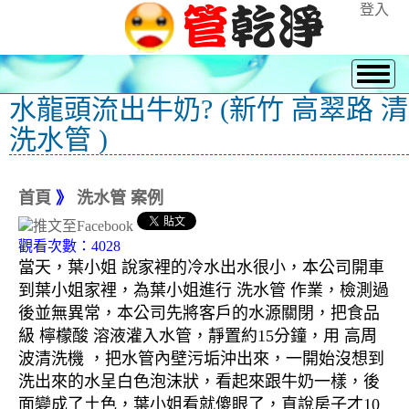
登入
水龍頭流出牛奶? (新竹 高翠路 清
洗水管 )
首頁
》
洗水管 案例
觀看次數：4028
當天，葉小姐 說家裡的冷水出水很小，本公司開車
到葉小姐家裡，為葉小姐進行 洗水管 作業，檢測過
後並無異常，本公司先將客戶的水源關閉，把食品
級 檸檬酸 溶液灌入水管，靜置約15分鐘，用 高周
波清洗機 ，把水管內壁污垢沖出來，一開始沒想到
洗出來的水呈白色泡沫狀，看起來跟牛奶一樣，後
面變成了土色，葉小姐看就傻眼了，直說房子才10