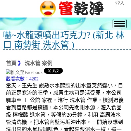
登入
嚇~水龍頭噴出巧克力? (新北 林
口 南勢街 洗水管 )
首頁
》
洗水管 案例
觀看次數：4202
當天，王先生 說熱水水龍頭的出水量突然變小，目
前正是寒流的旺季，感冒生病可是活受罪，本公司
驅車至 王 公館 家裡，進行 洗水管 作業，檢測過後
看到管路都是鐵鏽，本公司先關閉水源，灌入食品
級 檸檬酸 進水管，等候約20分鐘，利用 高周波水
管清洗機 ，把水管內壁污垢沖出來，一開始沒想到
洗出來的水呈現咖啡色，看起來跟泥水一樣，還一