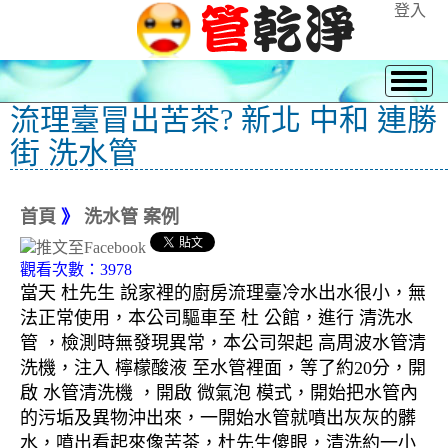
登入
流理臺冒出苦茶? 新北 中和 連勝
街 洗水管
首頁
》
洗水管 案例
觀看次數：3978
當天 杜先生 說家裡的廚房流理臺冷水出水很小，無
法正常使用，本公司驅車至 杜 公館，進行 清洗水
管 ，檢測時無發現異常，本公司架起 高周波水管清
洗機，注入 檸檬酸液 至水管裡面，等了約20分，開
啟 水管清洗機 ，開啟 微氣泡 模式，開始把水管內
的污垢及異物沖出來，一開始水管就噴出灰灰的髒
水，噴出看起來像苦茶，杜先生傻眼，清洗約一小