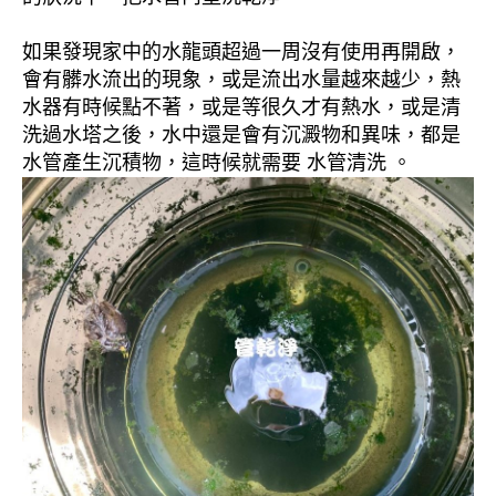
如果發現家中的水龍頭超過一周沒有使用再開啟，
會有髒水流出的現象，或是流出水量越來越少，熱
水器有時候點不著，或是等很久才有熱水，或是清
洗過水塔之後，水中還是會有沉澱物和異味，都是
水管產生沉積物，這時候就需要 水管清洗 。