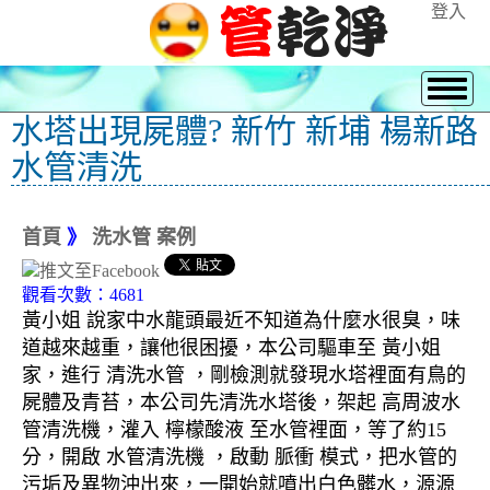
登入
水塔出現屍體? 新竹 新埔 楊新路
水管清洗
首頁
》
洗水管 案例
觀看次數：4681
黃小姐 說家中水龍頭最近不知道為什麼水很臭，味
道越來越重，讓他很困擾，本公司驅車至 黃小姐
家，進行 清洗水管 ，剛檢測就發現水塔裡面有鳥的
屍體及青苔，本公司先清洗水塔後，架起 高周波水
管清洗機，灌入 檸檬酸液 至水管裡面，等了約15
分，開啟 水管清洗機 ，啟動 脈衝 模式，把水管的
污垢及異物沖出來，一開始就噴出白色髒水，源源