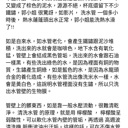
又變成了棕色的泥水，源源不絕，杯底還留下不少
鐵鏽，郭小姐 很驚訝，如影片， 洗水管 一個多小
時後， 熱水蓮蓬頭出水正常，郭小姐能洗熱水澡
了!!
如是自來水，如水管老化，會產生鐵鏽跟泥沙堆
積，洗出來的水就會是咖啡色，地下水含有氧化
錳，管壁上會結成黑色管垢，洗出來的水會跟石油
一樣黑，有些洗出綠色的水，是因為裡面有銅的物
質，生鏽產生銅綠，如是藍色的水，是因為水龍頭
合金的養化造成，有些水管洗出像洗米水一樣，水
會是黃白色，這說明水管裡面沒有生鏽，所以只洗
出水管壁的生物膜。
管壁上的髒東西，如是靠一般水壓流動，很難清乾
淨。 清洗水管 的原理，就是用 檸檬酸 ， 檸檬酸呈
弱酸性，可以軟化水管內壁的管垢，再透過 高週波
清洗機 脈衝波沖出汙垢。這樣的話，可在不傷水管