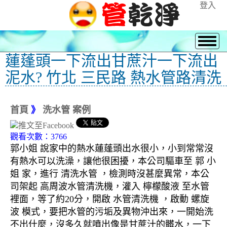
登入
蓮蓬頭一下流出甘蔗汁一下流出
泥水? 竹北 三民路 熱水管路清洗
首頁
》
洗水管 案例
觀看次數：3766
郭小姐 說家中的熱水蓮蓬頭出水很小，小到常常沒
有熱水可以洗澡，讓他很困擾，本公司驅車至 郭 小
姐 家，進行 清洗水管 ，檢測時沒甚麼異常，本公
司架起 高周波水管清洗機，灌入 檸檬酸液 至水管
裡面，等了約20分，開啟 水管清洗機 ，啟動 螺旋
波 模式，要把水管的污垢及異物沖出來，一開始洗
不出什麼，沒多久就噴出像是甘蔗汁的髒水，一下