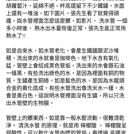
胡蘿蔔汁，延綿不絕，杯底還留下不少鐵鏽，水面
上還有一堆油，如下圖片，張先生看了就覺得頭
痛，說水管裡面怎麼這麼髒，如影片， 洗水管 一個
多小時後， 熱水出水量恢復正常，張先生能正常用
熱水了!!
如是自來水，如水管老化，會產生鐵鏽跟泥沙堆
積，洗出來的水就會是咖啡色，地下水含有氧化
錳，管壁上會結成黑色管垢，洗出來的水會跟石油
一樣黑，有些洗出綠色的水，是因為裡面有銅的物
質，生鏽產生銅綠，如是藍色的水，是因為水龍頭
合金的養化造成，有些水管洗出像洗米水一樣，水
會是黃白色，這說明水管裡面沒有生鏽，所以只洗
出水管壁的生物膜。
管壁上的髒東西，如是靠一般水壓流動，很難清乾
淨。 清洗水管 的原理，就是用 檸檬酸 ， 檸檬酸呈
弱酸性，可以軟化水管內壁的管垢，再透過 高週波