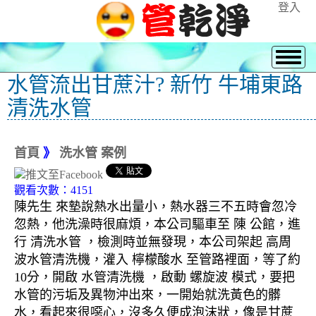
登入
水管流出甘蔗汁? 新竹 牛埔東路
清洗水管
首頁
》
洗水管 案例
觀看次數：4151
陳先生 來墊說熱水出量小，熱水器三不五時會忽冷
忽熱，他洗澡時很麻煩，本公司驅車至 陳 公館，進
行 清洗水管 ，檢測時並無發現，本公司架起 高周
波水管清洗機，灌入 檸檬酸水 至管路裡面，等了約
10分，開啟 水管清洗機 ，啟動 螺旋波 模式，要把
水管的污垢及異物沖出來，一開始就洗黃色的髒
水，看起來很噁心，沒多久便成泡沫狀，像是甘蔗