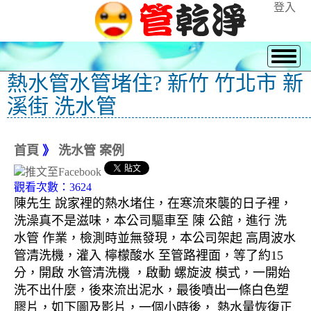
登入
熱水管水管堵住? 新竹 竹北市 新
溪街 洗水管
首頁
》
洗水管 案例
觀看次數：3624
陳先生 說家裡的熱水堵住，在寒流來襲的日子裡，
洗澡真不是滋味，本公司驅車至 陳 公館，進行 洗
水管 作業，檢測時並無發現，本公司架起 高周波水
管清洗機，灌入 檸檬酸水 至管路裡面，等了約15
分，開啟 水管清洗機 ，啟動 螺旋波 模式，一開始
洗不出什麼，後來流出泥水，最後噴出一條白色塑
膠片，如下圖及影片，一個小時後， 熱水量恢復正