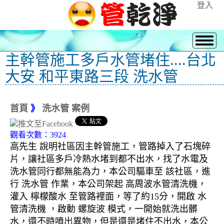
登入
主幹管施工多戶水管堵住....台北
大安 和平東路三段 洗水管
首頁
》
洗水管 案例
觀看次數：3924
高先生 說明社區因主幹管施工，管路掉入了石塊碎
片，讓社區多戶冷熱水堵到都不出水，找了水電及
洗水管同行都無能為力，本公司驅車至 該社區，進
行 洗水管 作業，本公司架起 高周波水管清洗機，
灌入 檸檬酸水 至管路裡面，等了約15分，開啟 水
管清洗機 ，啟動 螺旋波 模式，一開始就洗出髒
水，還不時噴出異物，但是還是堵住不出水，本公