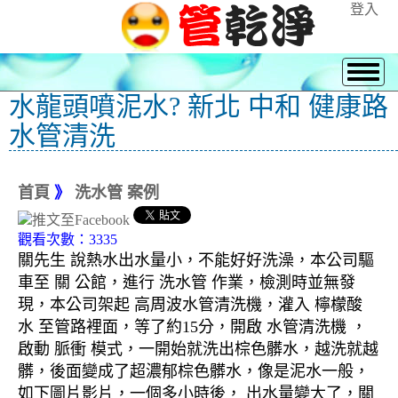
登入
水龍頭噴泥水? 新北 中和 健康路
水管清洗
首頁
》
洗水管 案例
觀看次數：3335
關先生 說熱水出水量小，不能好好洗澡，本公司驅
車至 關 公館，進行 洗水管 作業，檢測時並無發
現，本公司架起 高周波水管清洗機，灌入 檸檬酸
水 至管路裡面，等了約15分，開啟 水管清洗機 ，
啟動 脈衝 模式，一開始就洗出棕色髒水，越洗就越
髒，後面變成了超濃郁棕色髒水，像是泥水一般，
如下圖片影片，一個多小時後， 出水量變大了，關