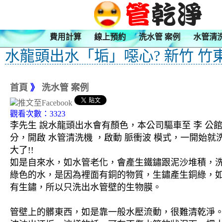
費用計算
線上預約
洗水管 案例
水管清
水龍頭出水「垢」噁心? 新竹 竹
首頁
》
洗水管 案例
觀看次數：3323
李先生 說水龍頭出水會有顏色，本公司驅車至 李 公館
分，開啟 水管清洗機 ，啟動 脈衝波 模式，一開
大了!!
如是自來水，如水管老化，會產生鐵鏽跟泥沙堆積，
綠色的水，是因為裡面有銅的物質，生鏽產生銅綠，
有生鏽，所以只洗出水管壁的生物膜。
管壁上的髒東西，如是靠一般水壓流動，很難清乾淨。 