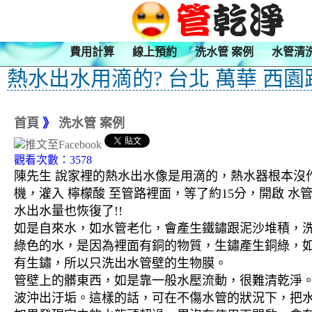
費用計算
線上預約
洗水管 案例
水管清
熱水出水用滴的? 台北 萬華 西園
首頁
》
洗水管 案例
觀看次數：3578
陳先生 說家裡的熱水出水像是用滴的，熱水器根本沒作
機，灌入 檸檬酸 至管路裡面，等了約15分，開啟 
水出水量也恢復了!!
如是自來水，如水管老化，會產生鐵鏽跟泥沙堆積，
綠色的水，是因為裡面有銅的物質，生鏽產生銅綠，
有生鏽，所以只洗出水管壁的生物膜。
管壁上的髒東西，如是靠一般水壓流動，很難清乾淨。 
波沖出汙垢。這樣的話，可在不傷水管的狀況下，把