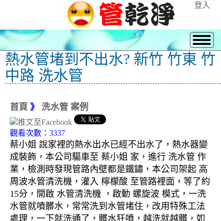
登入
熱水管堵到不出水? 新竹 竹東 竹
中路 洗水管
首頁
》
洗水管 案例
觀看次數：3337
蔡小姐 說家裡的熱水出水已經不出水了，熱水器變
成裝飾，本公司驅車至 蔡小姐 家，進行 洗水管 作
業，檢測時發現管路內壁都是鐵鏽，本公司架起 高
周波水管清洗機，灌入 檸檬酸 至管路裡面，等了約
15分，開啟 水管清洗機 ，啟動 螺旋波 模式，一洗
水管就噴髒水，常常洗到水管堵住，改用特殊工法
處理，一下就洗通了，髒水狂噴，越洗就越髒，如