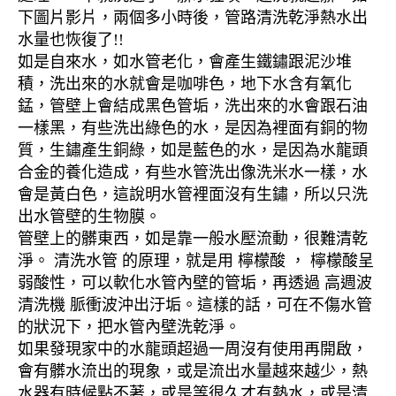
下圖片影片，兩個多小時後，管路清洗乾淨熱水出
水量也恢復了!!
如是自來水，如水管老化，會產生鐵鏽跟泥沙堆
積，洗出來的水就會是咖啡色，地下水含有氧化
錳，管壁上會結成黑色管垢，洗出來的水會跟石油
一樣黑，有些洗出綠色的水，是因為裡面有銅的物
質，生鏽產生銅綠，如是藍色的水，是因為水龍頭
合金的養化造成，有些水管洗出像洗米水一樣，水
會是黃白色，這說明水管裡面沒有生鏽，所以只洗
出水管壁的生物膜。
管壁上的髒東西，如是靠一般水壓流動，很難清乾
淨。 清洗水管 的原理，就是用 檸檬酸 ， 檸檬酸呈
弱酸性，可以軟化水管內壁的管垢，再透過 高週波
清洗機 脈衝波沖出汙垢。這樣的話，可在不傷水管
的狀況下，把水管內壁洗乾淨。
如果發現家中的水龍頭超過一周沒有使用再開啟，
會有髒水流出的現象，或是流出水量越來越少，熱
水器有時候點不著，或是等很久才有熱水，或是清