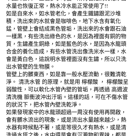
水量也恢復正常，熱水冷水能正常使用了!!
如是自來水，如水管老化，會產生鐵鏽跟泥沙堆
積，洗出來的水就會是咖啡色，地下水含有氧化
錳，管壁上會結成黑色管垢，洗出來的水會跟石油
一樣黑，有些洗出綠色的水，是因為裡面有銅的物
質，生鏽產生銅綠，如是藍色的水，是因為水龍頭
合金的養化造成，有些水管洗出像洗米水一樣，水
會是黃白色，這說明水管裡面沒有生鏽，所以只洗
出水管壁的生物膜。
管壁上的髒東西，如是靠一般水壓流動，很難清乾
淨。 清洗水管 的原理，就是用 檸檬酸 ， 檸檬酸呈
弱酸性，可以軟化水管內壁的管垢，再透過 高週波
清洗機 脈衝波沖出汙垢。這樣的話，可在不傷水管
的狀況下，把水管內壁洗乾淨。
如果發現家中的水龍頭超過一周沒有使用再開啟，
會有髒水流出的現象，或是流出水量越來越少，熱
水器有時候點不著，或是等很久才有熱水，或是清
洗過水塔之後，水中還是會有沉澱物和異味，都是