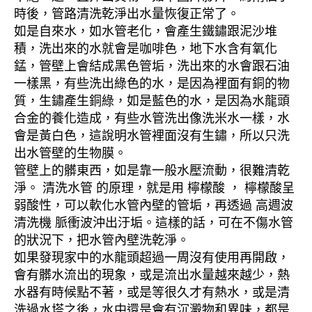
時後，管路清洗乾淨出水量恢復正常了。
如是自來水，如水管老化，會產生鐵鏽跟泥沙堆
積，洗出來的水就會是咖啡色，地下水含有氧化
錳，管壁上會結成黑色管垢，洗出來的水會跟石油
一樣黑，有些洗出綠色的水，是因為裡面有銅的物
質，生鏽產生銅綠，如是藍色的水，是因為水龍頭
合金的養化造成，有些水管洗出像洗米水一樣，水
會是黃白色，這說明水管裡面沒有生鏽，所以只洗
出水管壁的生物膜。
管壁上的髒東西，如是靠一般水壓流動，很難清乾
淨。 清洗水管 的原理，就是用 檸檬酸 ， 檸檬酸呈
弱酸性，可以軟化水管內壁的管垢，再透過 高週波
清洗機 脈衝波沖出汙垢。這樣的話，可在不傷水管
的狀況下，把水管內壁洗乾淨。
如果發現家中的水龍頭超過一周沒有使用再開啟，
會有髒水流出的現象，或是流出水量越來越少，熱
水器有時候點不著，或是等很久才有熱水，或是清
洗過水塔之後，水中還是會有沉澱物和異味，都是