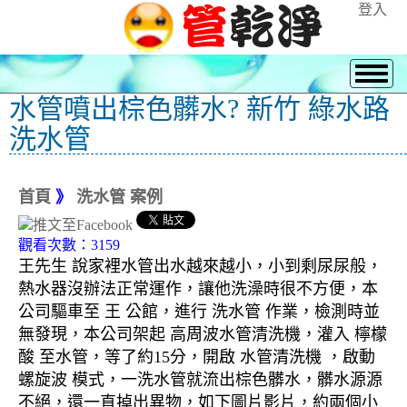
登入
水管噴出棕色髒水? 新竹 綠水路
洗水管
首頁
》
洗水管 案例
觀看次數：3159
王先生 說家裡水管出水越來越小，小到剩尿尿般，
熱水器沒辦法正常運作，讓他洗澡時很不方便，本
公司驅車至 王 公館，進行 洗水管 作業，檢測時並
無發現，本公司架起 高周波水管清洗機，灌入 檸檬
酸 至水管，等了約15分，開啟 水管清洗機 ，啟動
螺旋波 模式，一洗水管就流出棕色髒水，髒水源源
不絕，還一直掉出異物，如下圖片影片，約兩個小