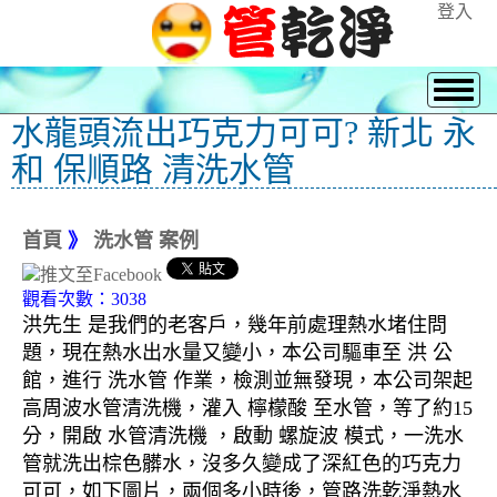
登入
水龍頭流出巧克力可可? 新北 永
和 保順路 清洗水管
首頁
》
洗水管 案例
觀看次數：3038
洪先生 是我們的老客戶，幾年前處理熱水堵住問
題，現在熱水出水量又變小，本公司驅車至 洪 公
館，進行 洗水管 作業，檢測並無發現，本公司架起
高周波水管清洗機，灌入 檸檬酸 至水管，等了約15
分，開啟 水管清洗機 ，啟動 螺旋波 模式，一洗水
管就洗出棕色髒水，沒多久變成了深紅色的巧克力
可可，如下圖片，兩個多小時後，管路洗乾淨熱水