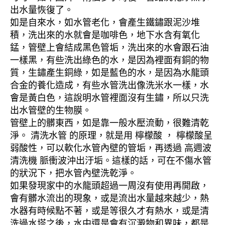
出水量恢復了。
如是自來水，如水管老化，會產生鐵鏽跟泥沙堆
積，洗出來的水就會是咖啡色，地下水含有氧化
錳，管壁上會結成黑色管垢，洗出來的水會跟石油
一樣黑，有些洗出綠色的水，是因為裡面有銅的物
質，生鏽產生銅綠，如是藍色的水，是因為水龍頭
合金的養化造成，有些水管洗出像洗米水一樣，水
會是黃白色，這說明水管裡面沒有生鏽，所以只洗
出水管壁的生物膜。
管壁上的髒東西，如是靠一般水壓流動，很難清乾
淨。 清洗水管 的原理，就是用 檸檬酸 ， 檸檬酸呈
弱酸性，可以軟化水管內壁的管垢，再透過 高週波
清洗機 脈衝波沖出汙垢。這樣的話，可在不傷水管
的狀況下，把水管內壁洗乾淨。
如果發現家中的水龍頭超過一周沒有使用再開啟，
會有髒水流出的現象，或是流出水量越來越少，熱
水器有時候點不著，或是等很久才有熱水，或是清
洗過水塔之後，水中還是會有沉澱物和異味，都是