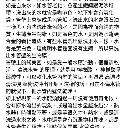
如是自來水，如水管老化，會產生鐵鏽跟泥沙堆
積，洗出來的水就會是咖啡色，地下水含有氧化
錳，管壁上會結成黑色管垢，洗出來的水會跟石油
一樣黑，有些洗出綠色的水，是因為裡面有銅的物
質，生鏽產生銅綠，如是藍色的水，是因為水龍頭
合金的養化造成，有些水管洗出像洗米水一樣，水
會是黃白色，這說明水管裡面沒有生鏽，所以只洗
出水管壁的生物膜。
管壁上的髒東西，如是靠一般水壓流動，很難清乾
淨。 清洗水管 的原理，就是用 檸檬酸 ， 檸檬酸呈
弱酸性，可以軟化水管內壁的管垢，再透過 高週波
清洗機 脈衝波沖出汙垢。這樣的話，可在不傷水管
的狀況下，把水管內壁洗乾淨。
如果發現家中的水龍頭超過一周沒有使用再開啟，
會有髒水流出的現象，或是流出水量越來越少，熱
水器有時候點不著，或是等很久才有熱水，或是清
洗過水塔之後，水中還是會有沉澱物和異味，都是
水管產生沉積物，這時候就需要 水管清洗 。