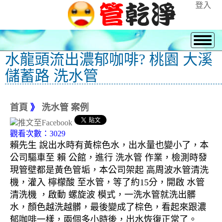
登入
水龍頭流出濃郁咖啡? 桃園 大溪
儲蓄路 洗水管
首頁
》
洗水管 案例
觀看次數：3029
賴先生 說出水時有黃棕色水，出水量也變小了，本
公司驅車至 賴 公館，進行 洗水管 作業，檢測時發
現管壁都是黃色管垢，本公司架起 高周波水管清洗
機，灌入 檸檬酸 至水管，等了約15分，開啟 水管
清洗機 ，啟動 螺旋波 模式，一洗水管就洗出髒
水，顏色越洗越髒，最後變成了棕色，看起來跟濃
郁咖啡一樣，兩個多小時後，出水恢復正常了。