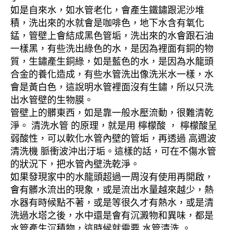
如是自來水，如水管老化，會產生鐵鏽跟泥沙堆
積，洗出來的水就會是咖啡色，地下水含有氧化
錳，管壁上會結成黑色管垢，洗出來的水會跟石油
一樣黑，有些洗出綠色的水，是因為裡面有銅的物
質，生鏽產生銅綠，如是藍色的水，是因為水龍頭
合金的養化造成，有些水管洗出像洗米水一樣，水
會是黃白色，這說明水管裡面沒有生鏽，所以只洗
出水管壁的生物膜。
管壁上的髒東西，如是靠一般水壓流動，很難清乾
淨。 清洗水管 的原理，就是用 檸檬酸 ， 檸檬酸呈
弱酸性，可以軟化水管內壁的管垢，再透過 高週波
清洗機 脈衝波沖出汙垢。這樣的話，可在不傷水管
的狀況下，把水管內壁洗乾淨。
如果發現家中的水龍頭超過一周沒有使用再開啟，
會有髒水流出的現象，或是流出水量越來越少，熱
水器有時候點不著，或是等很久才有熱水，或是清
洗過水塔之後，水中還是會有沉澱物和異味，都是
水管產生沉積物，這時候就需要 水管清洗 。