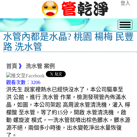
登入
水管內都是水晶? 桃園 楊梅 民豐
路 洗水管
首頁
》
洗水管 案例
觀看次數：3206
洪先生 說家裡熱水已經快沒水了，本公司驅車至
洪 公館，進行 洗水管 作業，檢測發現管內佈滿水
晶，如圖，本公司架起 高周波水管清洗機，灌入 檸
檬酸 至水管，等了約15分，開啟 水管清洗機 ，啟
動 螺旋波 模式，一洗水管就噴出棕色髒水，髒水源
源不絕，兩個多小時後，出水變乾淨出水量恢復
了。