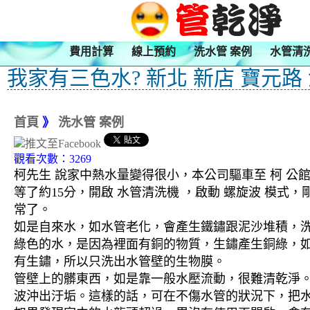
費用計算
線上預約
洗水管 案例
水管清
我家有三色水? 新北 新店 寶元路
首頁
》
洗水管 案例
觀看次數：3269
柯先生 說家中熱水量變得很小，本公司驅車至 柯 公
等了約15分，開啟 水管清洗機 ，啟動 螺旋波 模
常了。
如是自來水，如水管老化，會產生鐵鏽跟泥沙堆積，
綠色的水，是因為裡面有銅的物質，生鏽產生銅綠，
有生鏽，所以只洗出水管壁的生物膜。
管壁上的髒東西，如是靠一般水壓流動，很難清乾淨。 
波沖出汙垢。這樣的話，可在不傷水管的狀況下，把