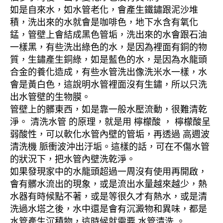
如是自來水，如水管老化，會產生鐵鏽跟泥沙堆
積，洗出來的水就會是咖啡色，地下水含有氧化
錳，管壁上會結成黑色管垢，洗出來的水會跟石油
一樣黑，有些洗出綠色的水，是因為裡面有銅的物
質，生鏽產生銅綠，如是藍色的水，是因為水龍頭
合金的養化造成，有些水管洗出像洗米水一樣，水
會是黃白色，這說明水管裡面沒有生鏽，所以只洗
出水管壁的生物膜。
管壁上的髒東西，如是靠一般水壓流動，很難清乾
淨。 清洗水管 的原理，就是用 檸檬酸 ， 檸檬酸呈
弱酸性，可以軟化水管內壁的管垢，再透過 高週波
清洗機 脈衝波沖出汙垢。這樣的話，可在不傷水管
的狀況下，把水管內壁洗乾淨。
如果發現家中的水龍頭超過一周沒有使用再開啟，
會有髒水流出的現象，或是流出水量越來越少，熱
水器有時候點不著，或是等很久才有熱水，或是清
洗過水塔之後，水中還是會有沉澱物和異味，都是
水管產生沉積物，這時候就需要 水管清洗 。