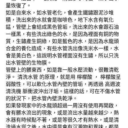
量恢復了。
如是自來水，如水管老化，會產生鐵鏽跟泥沙堆
積，洗出來的水就會是咖啡色，地下水含有氧化
錳，管壁上會結成黑色管垢，洗出來的水會跟石油
一樣黑，有些洗出綠色的水，是因為裡面有銅的物
質，生鏽產生銅綠，如是藍色的水，是因為水龍頭
合金的養化造成，有些水管洗出像洗米水一樣，水
會是黃白色，這說明水管裡面沒有生鏽，所以只洗
出水管壁的生物膜。
管壁上的髒東西，如是靠一般水壓流動，很難清乾
淨。 清洗水管 的原理，就是用 檸檬酸 ， 檸檬酸呈
弱酸性，可以軟化水管內壁的管垢，再透過 高週波
清洗機 脈衝波沖出汙垢。這樣的話，可在不傷水管
的狀況下，把水管內壁洗乾淨。
如果發現家中的水龍頭超過一周沒有使用再開啟，
會有髒水流出的現象，或是流出水量越來越少，熱
水器有時候點不著，或是等很久才有熱水，或是清
洗過水塔之後，水中還是會有沉澱物和異味，都是