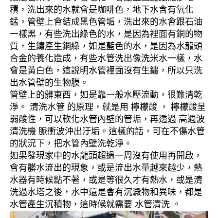
積，洗出來的水就會是咖啡色，地下水含有氧化
錳，管壁上會結成黑色管垢，洗出來的水會跟石油
一樣黑，有些洗出綠色的水，是因為裡面有銅的物
質，生鏽產生銅綠，如是藍色的水，是因為水龍頭
合金的養化造成，有些水管洗出像洗米水一樣，水
會是黃白色，這說明水管裡面沒有生鏽，所以只洗
出水管壁的生物膜。
管壁上的髒東西，如是靠一般水壓流動，很難清乾
淨。 清洗水管 的原理，就是用 檸檬酸 ， 檸檬酸呈
弱酸性，可以軟化水管內壁的管垢，再透過 高週波
清洗機 脈衝波沖出汙垢。這樣的話，可在不傷水管
的狀況下，把水管內壁洗乾淨。
如果發現家中的水龍頭超過一周沒有使用再開啟，
會有髒水流出的現象，或是流出水量越來越少，熱
水器有時候點不著，或是等很久才有熱水，或是清
洗過水塔之後，水中還是會有沉澱物和異味，都是
水管產生沉積物，這時候就需要 水管清洗 。