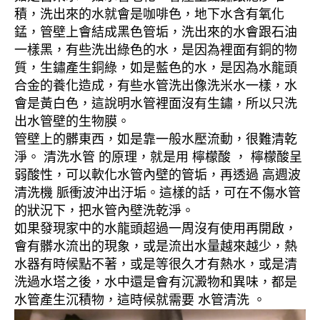
積，洗出來的水就會是咖啡色，地下水含有氧化
錳，管壁上會結成黑色管垢，洗出來的水會跟石油
一樣黑，有些洗出綠色的水，是因為裡面有銅的物
質，生鏽產生銅綠，如是藍色的水，是因為水龍頭
合金的養化造成，有些水管洗出像洗米水一樣，水
會是黃白色，這說明水管裡面沒有生鏽，所以只洗
出水管壁的生物膜。
管壁上的髒東西，如是靠一般水壓流動，很難清乾
淨。 清洗水管 的原理，就是用 檸檬酸 ， 檸檬酸呈
弱酸性，可以軟化水管內壁的管垢，再透過 高週波
清洗機 脈衝波沖出汙垢。這樣的話，可在不傷水管
的狀況下，把水管內壁洗乾淨。
如果發現家中的水龍頭超過一周沒有使用再開啟，
會有髒水流出的現象，或是流出水量越來越少，熱
水器有時候點不著，或是等很久才有熱水，或是清
洗過水塔之後，水中還是會有沉澱物和異味，都是
水管產生沉積物，這時候就需要 水管清洗 。