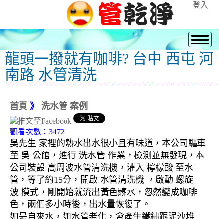
登入
龍頭一撥就有咖啡? 台中 西屯 河
南路 水管清洗
首頁
》
洗水管 案例
觀看次數：3472
吳先生 家裡的熱水出水很小且有味道，本公司驅車
至 吳 公館，進行 洗水管 作業，檢測並無發現，本
公司裝設 高周波水管清洗機，灌入 檸檬酸 至水
管，等了約15分，開啟 水管清洗機 ，啟動 螺旋
波 模式，剛開始就流出黃色髒水，忽然變成咖啡
色，兩個多小時後，出水量恢復了。
如是自來水，如水管老化，會產生鐵鏽跟泥沙堆