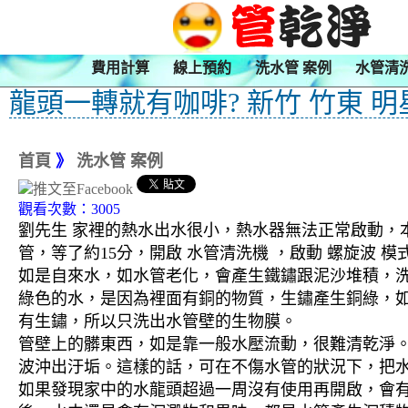
費用計算
線上預約
洗水管 案例
水管清
龍頭一轉就有咖啡? 新竹 竹東 明
首頁
》
洗水管 案例
觀看次數：3005
劉先生 家裡的熱水出水很小，熱水器無法正常啟動，本
管，等了約15分，開啟 水管清洗機 ，啟動 螺旋波
如是自來水，如水管老化，會產生鐵鏽跟泥沙堆積，
綠色的水，是因為裡面有銅的物質，生鏽產生銅綠，
有生鏽，所以只洗出水管壁的生物膜。
管壁上的髒東西，如是靠一般水壓流動，很難清乾淨。 
波沖出汙垢。這樣的話，可在不傷水管的狀況下，把
如果發現家中的水龍頭超過一周沒有使用再開啟，會