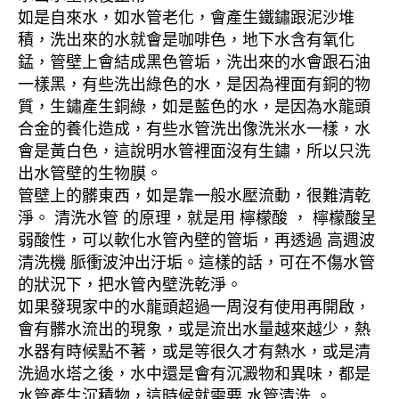
如是自來水，如水管老化，會產生鐵鏽跟泥沙堆
積，洗出來的水就會是咖啡色，地下水含有氧化
錳，管壁上會結成黑色管垢，洗出來的水會跟石油
一樣黑，有些洗出綠色的水，是因為裡面有銅的物
質，生鏽產生銅綠，如是藍色的水，是因為水龍頭
合金的養化造成，有些水管洗出像洗米水一樣，水
會是黃白色，這說明水管裡面沒有生鏽，所以只洗
出水管壁的生物膜。
管壁上的髒東西，如是靠一般水壓流動，很難清乾
淨。 清洗水管 的原理，就是用 檸檬酸 ， 檸檬酸呈
弱酸性，可以軟化水管內壁的管垢，再透過 高週波
清洗機 脈衝波沖出汙垢。這樣的話，可在不傷水管
的狀況下，把水管內壁洗乾淨。
如果發現家中的水龍頭超過一周沒有使用再開啟，
會有髒水流出的現象，或是流出水量越來越少，熱
水器有時候點不著，或是等很久才有熱水，或是清
洗過水塔之後，水中還是會有沉澱物和異味，都是
水管產生沉積物，這時候就需要 水管清洗 。