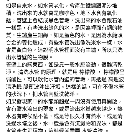
如是自來水，如水管老化，會產生鐵鏽跟泥沙堆
積，洗出來的水就會是咖啡色，地下水含有氧化
錳，管壁上會結成黑色管垢，洗出來的水會跟石油
一樣黑，有些洗出綠色的水，是因為裡面有銅的物
質，生鏽產生銅綠，如是藍色的水，是因為水龍頭
合金的養化造成，有些水管洗出像洗米水一樣，水
會是黃白色，這說明水管裡面沒有生鏽，所以只洗
出水管壁的生物膜。
管壁上的髒東西，如是靠一般水壓流動，很難清乾
淨。 清洗水管 的原理，就是用 檸檬酸 ， 檸檬酸呈
弱酸性，可以軟化水管內壁的管垢，再透過 高週波
清洗機 脈衝波沖出汙垢。這樣的話，可在不傷水管
的狀況下，把水管內壁洗乾淨。
如果發現家中的水龍頭超過一周沒有使用再開啟，
會有髒水流出的現象，或是流出水量越來越少，熱
水器有時候點不著，或是等很久才有熱水，或是清
洗過水塔之後，水中還是會有沉澱物和異味，都是
水管產生沉積物，這時候就需要 水管清洗 。