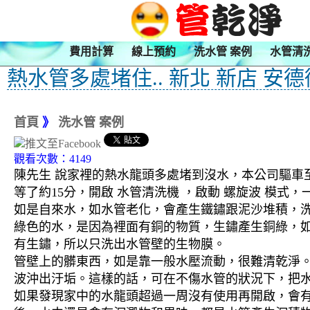
費用計算
線上預約
洗水管 案例
水管清
熱水管多處堵住.. 新北 新店 安
首頁
》
洗水管 案例
觀看次數：4149
陳先生 說家裡的熱水龍頭多處堵到沒水，本公司驅車至
等了約15分，開啟 水管清洗機 ，啟動 螺旋波 模
如是自來水，如水管老化，會產生鐵鏽跟泥沙堆積，
綠色的水，是因為裡面有銅的物質，生鏽產生銅綠，
有生鏽，所以只洗出水管壁的生物膜。
管壁上的髒東西，如是靠一般水壓流動，很難清乾淨。 
波沖出汙垢。這樣的話，可在不傷水管的狀況下，把
如果發現家中的水龍頭超過一周沒有使用再開啟，會