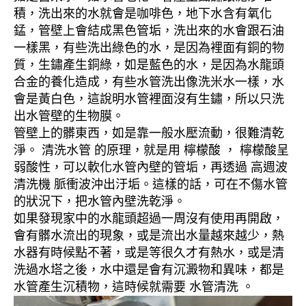
積，洗出來的水就會是咖啡色，地下水含有氧化
錳，管壁上會結成黑色管垢，洗出來的水會跟石油
一樣黑，有些洗出綠色的水，是因為裡面有銅的物
質，生鏽產生銅綠，如是藍色的水，是因為水龍頭
合金的養化造成，有些水管洗出像洗米水一樣，水
會是黃白色，這說明水管裡面沒有生鏽，所以只洗
出水管壁的生物膜。
管壁上的髒東西，如是靠一般水壓流動，很難清乾
淨。 清洗水管 的原理，就是用 檸檬酸 ， 檸檬酸呈
弱酸性，可以軟化水管內壁的管垢，再透過 高週波
清洗機 脈衝波沖出汙垢。這樣的話，可在不傷水管
的狀況下，把水管內壁洗乾淨。
如果發現家中的水龍頭超過一周沒有使用再開啟，
會有髒水流出的現象，或是流出水量越來越少，熱
水器有時候點不著，或是等很久才有熱水，或是清
洗過水塔之後，水中還是會有沉澱物和異味，都是
水管產生沉積物，這時候就需要 水管清洗 。