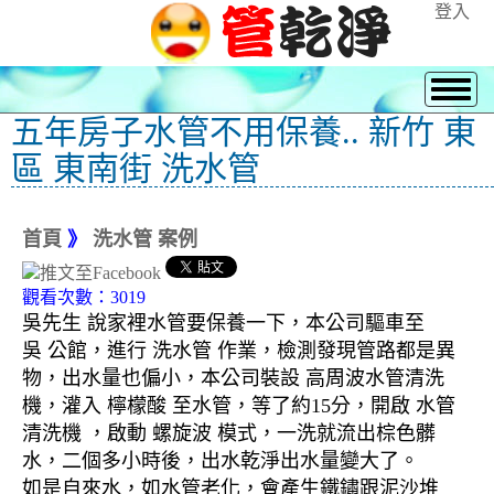
登入
五年房子水管不用保養.. 新竹 東
區 東南街 洗水管
首頁
》
洗水管 案例
觀看次數：3019
吳先生 說家裡水管要保養一下，本公司驅車至
吳 公館，進行 洗水管 作業，檢測發現管路都是異
物，出水量也偏小，本公司裝設 高周波水管清洗
機，灌入 檸檬酸 至水管，等了約15分，開啟 水管
清洗機 ，啟動 螺旋波 模式，一洗就流出棕色髒
水，二個多小時後，出水乾淨出水量變大了。
如是自來水，如水管老化，會產生鐵鏽跟泥沙堆