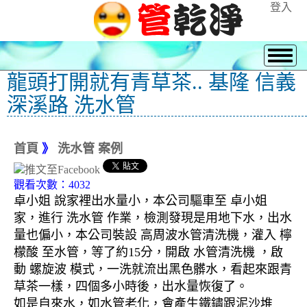
登入
龍頭打開就有青草茶.. 基隆 信義
深溪路 洗水管
首頁
》
洗水管 案例
觀看次數：4032
卓小姐 說家裡出水量小，本公司驅車至 卓小姐
家，進行 洗水管 作業，檢測發現是用地下水，出水
量也偏小，本公司裝設 高周波水管清洗機，灌入 檸
檬酸 至水管，等了約15分，開啟 水管清洗機 ，啟
動 螺旋波 模式，一洗就流出黑色髒水，看起來跟青
草茶一樣，四個多小時後，出水量恢復了。
如是自來水，如水管老化，會產生鐵鏽跟泥沙堆