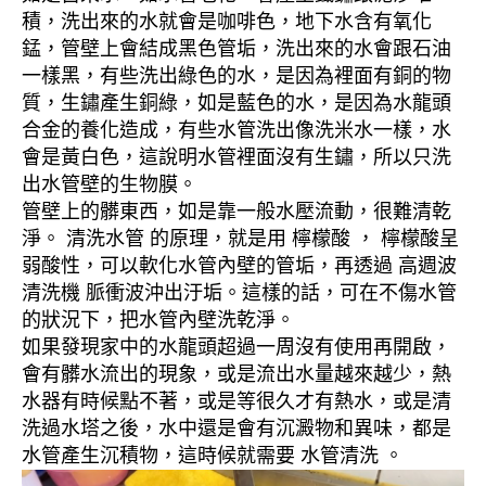
積，洗出來的水就會是咖啡色，地下水含有氧化
錳，管壁上會結成黑色管垢，洗出來的水會跟石油
一樣黑，有些洗出綠色的水，是因為裡面有銅的物
質，生鏽產生銅綠，如是藍色的水，是因為水龍頭
合金的養化造成，有些水管洗出像洗米水一樣，水
會是黃白色，這說明水管裡面沒有生鏽，所以只洗
出水管壁的生物膜。
管壁上的髒東西，如是靠一般水壓流動，很難清乾
淨。 清洗水管 的原理，就是用 檸檬酸 ， 檸檬酸呈
弱酸性，可以軟化水管內壁的管垢，再透過 高週波
清洗機 脈衝波沖出汙垢。這樣的話，可在不傷水管
的狀況下，把水管內壁洗乾淨。
如果發現家中的水龍頭超過一周沒有使用再開啟，
會有髒水流出的現象，或是流出水量越來越少，熱
水器有時候點不著，或是等很久才有熱水，或是清
洗過水塔之後，水中還是會有沉澱物和異味，都是
水管產生沉積物，這時候就需要 水管清洗 。